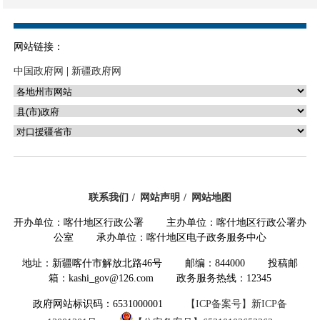
五、机关运行经费支出情况
六、政府采购情况
网站链接：
七、其他重要事项的情况
中国政府网
|
新疆政府网
（一）国有资产占用情况说明
（二）国有资产收益征缴情况说
明
（三）部门项目支出情况和项目
绩效评价情况说明
联系我们
网站声明
网站地图
开办单位：喀什地区行政公署 主办单位：喀什地区行政公署办
第三部分
专业名词解释
公室 承办单位：喀什地区电子政务服务中心
第四部分
部门决算报表
地址：新疆喀什市解放北路46号 邮编：844000 投稿邮
一、报表封面
箱：kashi_gov@126.com 政务服务热线：12345
政府网站标识码：6531000001
二、部门收支总体情况（
【ICP备案号】新ICP备
11