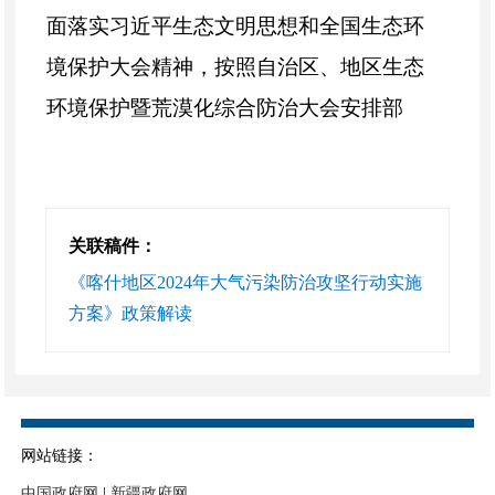
面落实习近平生态文明思想和全国生态环
境保护大会精神，按照自治区、地区生态
环境保护暨荒漠化综合防治大会安排部
署，坚持稳中求进工作总基调，
更好地统
筹
高水平保护与高质量发展关系，以实现
减污降碳协同增效为总抓手，以精准治
关联稿件：
污、科学治污、依法治污为工作方针，以
《喀什地区2024年大气污染防治攻坚行动实施
改善空气质量为核心，以减少重污染天气
方案》政策解读
和降低细颗粒物浓度为重点，进一步改善
喀什地区环境空气质量和人居环境。
二、目标指标
网站链接：
2024年优良天数比例不低于42.7%；
中国政府网
|
新疆政府网