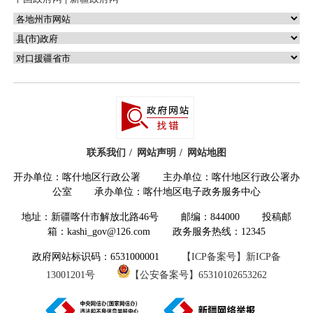
2024年重污染天数比例控制在0.5%以下；
2024年细颗粒物平均浓度低于53微克/立方
米（根据自治区正式下达指标计划及时调
整）。
三、工作措施
（一）推动产业结构和布局优化调整
联系我们
网站声明
网站地图
坚决遏制高耗能、高排放、低水平项
开办单位：喀什地区行政公署 主办单位：喀什地区行政公署办
公室 承办单位：喀什地区电子政务服务中心
目盲目发展，严格落实国家产业规划、产
地址：新疆喀什市解放北路46号 邮编：844000 投稿邮
业政策、生态环境分区管控方案、规划环
箱：kashi_gov@126.com 政务服务热线：12345
评、项目环评、节能审查、产能置换、重
政府网站标识码：6531000001
【ICP备案号】新ICP备
点污染物总量控制、污染物排放区域削
13001201号
【公安备案号】65310102653262
减、碳排放达峰目标等相关要求，推动相