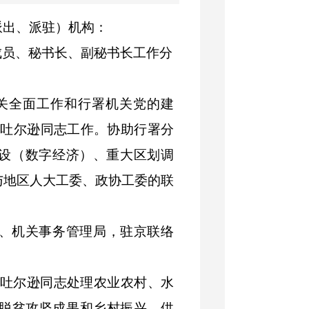
派出、派驻）
机构：
成员、
秘书长、副秘书长工作分
关全面工作和行署机关党的建
吐尔逊
同志工作。协助行署分
设（数字经济）、重大区划调
与地区人大工委、政协工委的联
、机关事务管理
局
，驻京联络
吐尔逊
同志处理农业农村、水
脱贫攻坚成果
和
乡村振兴
、
供