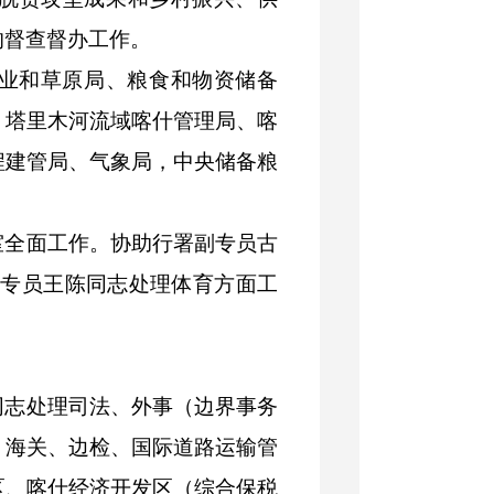
的督查督办工作。
业和草原
局、
粮食和物资储备
、
塔里木河流域喀什管理局、喀
程建管局、
气象局
，
中央储备粮
室全面工作
。协助行署副
专员
古
副
专员王陈同志处理体育方面工
同志处理
司法、外事（边界事务
、海关、边检、国际道路运输管
区、喀什经济开发区（综合保税