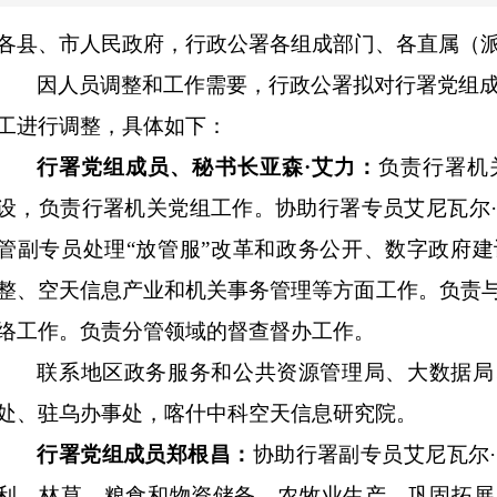
各县、市人民政府，行
政公
署各组成部门、各直属
（
因人员调整和工作需要，行
政公
署
拟
对
行署党组
工进行调整
，具体
如下：
行署
党组成员、
秘书长
亚森
·
艾力
：
负责
行署
机
设
，
负责
行署
机关党组工作
。
协助
行署
专员
艾尼瓦尔
·
管副专员处理
“
放管
服
”
改革和
政务公开
、
数字政府建
整、
空天信息产业
和机关事务管理
等方面
工作
。
负责
络工作
。负责分管领域的督查督办工作。
联系地区
政务服务和公共资源管理局、
大数据局
处、驻乌办事处，喀什中科空天信息研究院。
行署
党组成员郑根昌：
协助
行署
副专
员
艾尼瓦尔
·
利、
林草、
粮食和物资储备
、
农牧业生产、巩固拓展