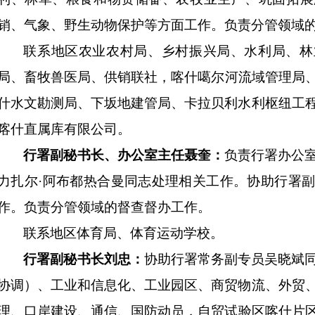
销、气象
、
野生动物保护
等方面工作。
负责分管领域
联系
地区
农业农村局
、
乡村振兴局、
水利局
、
林
局、畜牧兽医局
、
供销联社
，
喀什噶尔河流域管理局
什水文勘测局、下坂地建管局、卡拉贝利水利枢纽工
喀什直属库有限公司
。
行署副秘书长、办公室主任
聂奎
：
负责
行署
办公
力扎尔
·
阿布都热合曼
同志
处理
相关
工作。
协助行署
作。
负责分管领域的督查督办工作。
联系地区体育局、体育运动学校。
行署
副秘书长
刘忠
：
协助
行署常务副
专员吴晓斌
协调）、工业和信息化、工业园区、商贸物流、外贸
理、口岸建
设、通信、
国防动员
，自贸试验区喀什片