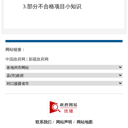
3.部分不合格项目小知识
喀什地区市场监督管理局
2025年12月1
1
日
网站链接：
中国政府网
|
新疆政府网
（公开属性：主动公开）
附件
1：
食品安全
监督抽检合格信息
本次抽检的肉制品包括熏煮香肠火腿
制品；食糖包括食糖；乳制品包括液体
联系我们
网站声明
网站地图