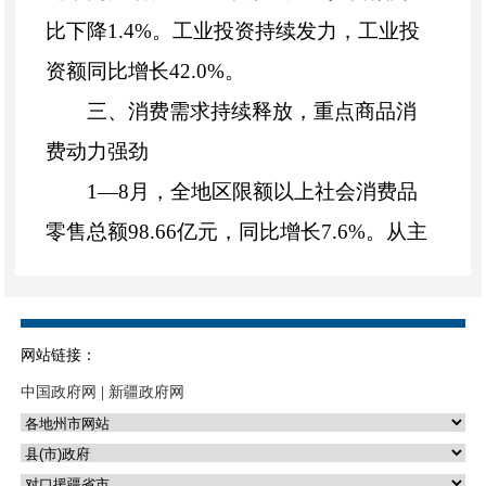
比下降
1.4
%
。
工业投资
持续发力
，工业投
资额同比增长
4
2
.
0
%
。
三、
消费需求持续释放，重点商品消
费动力强劲
1
—
8
月，全地区限额以上社会消费品
零售总额
98.66
亿元，同比增长
7.6
%
。
从主
要商品类别看，石油及制品类商品零售额
同比增长
5.7
%
，粮油食品类零售额同比增
长
18.4
%
，烟酒类商品零售额同比增长
网站链接：
5.2
%
，文化办公用品类商品零售额同比增
中国政府网
|
新疆政府网
长
130.3
%
，书报杂志类商品零售额同比增
长
39.0
%
，通讯器材类商品零售额同比增