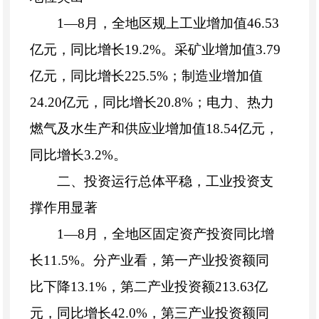
1
—
8
月，
全地区
规上工业增加值
4
6
.
5
3
亿元，同比增长
1
9
.2%
。采矿业增加值
3.
79
亿元，同比增长
2
25
.
5
%
；制造业增加值
2
4
.
20
亿元，同比增长
20.
8
%
；电力、热力
燃气及水生产和供应业增加值
1
8.54
亿元，
同比增长
3
.2%
。
二、
投资运行总体平稳，工业投资
支
撑
作用显著
1
—
8
月，全地区固定资产投资同比增
长
1
1
.
5
%
。
分产业看，第一产业投资额同
比下降
1
3
.
1
%
，第二产业投资额
213.63
亿
元，同比增长
4
2.0
%
，第三产业投资额同