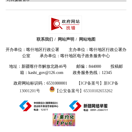
业增加值同比增长
3.8%
，水的生产和供应
业增加值
增长
15.0%
，黑色金属矿采选业
增加值同比增长
400.
0
%
，农副食品加工业
增加值同比增长
2.9%
，有色金属矿采选业
联系我们
网站声明
网站地图
开办单位：喀什地区行政公署 主办单位：喀什地区行政公署办
增加值同比增长
301.3%
。
公室 承办单位：喀什地区电子政务服务中心
四、
固定资产投资稳中有升
地址：新疆喀什市解放北路46号 邮编：844000 投稿邮
全地区固定资产投资同比增长
9.9%
。
箱：kashi_gov@126.com 政务服务热线：12345
分产业看，第一产业投资额同比下降
政府网站标识码：6531000001
【ICP备案号】新ICP备
13001201号
【公安备案号】65310102653262
5.7%
，第二产业投资额同比增长
34.6%
，
第三产业投资额同比下降
1.8%
。重点投资
领域支撑有力
，信息传输软件和信息技术
服务业增长
775.8%
，金融业增长
660.8%
，