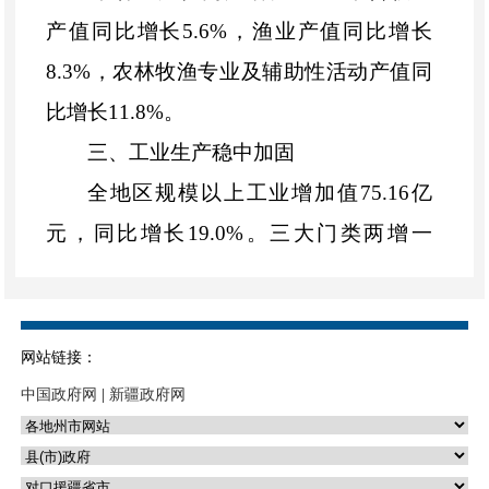
产值同比增长
5.6%
，渔业产值同比增长
8.3%
，农林牧渔专业及辅助性活动产值同
比增长
11.8%
。
三、
工业生产稳中加固
全地区规模以上工业增加值
75.16
亿
元，同比增长
19.0%
。
三大门类两增一
降，采矿业增加值同比增长
337.7%
，制造
业增加值同比增长
21.1%
，电力、热力燃
气及水生产和供应业增加值同比下降
网站链接：
0.6%
。重点行业拉动较快，其中
，非金属
中国政府网
|
新疆政府网
矿物制品业增加值同比增长
4.4%
，纺织业
增加值同比增长
59.3%
，燃气生产和供应