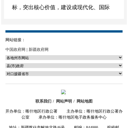
标，突出核心价值，建设成现代化、国际
化特色鲜明的国家植物园。
三、国家林草局、住房城乡建设部要
加强统筹协调、指导服务、审核评估和监
网站链接：
督管理，高质量推进上海辰山国家植物园
中国政府网
|
新疆政府网
建设。上海市人民政府和中国科学院要抓
紧组织编制上海辰山国家植物园建设方
案，聚焦长三角区域植物迁地保护及科研
功能，贯彻长江经济带发展、长三角一体
联系我们
网站声明
网站地图
化发展战略，落实上海市规划管控要求，
开办单位：喀什地区行政公署 主办单位：喀什地区行政公署办
合理控制建设规模，按程序报批后抓好组
公室 承办单位：喀什地区电子政务服务中心
织实施；要加强工作协调，形成共商、共
地址：新疆喀什市解放北路46号 邮编：844000 投稿邮