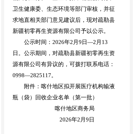
卫生健康
委
、生态环境等部门审核，并征
求
地直
相关部门意见
建议后
，
现对疏勒县
新疆初零再生资源有限公司予以公示。
公示时间：
202
6
年
2
月
9日
—
2月13
日。公示期间，对疏勒县
新疆初零再生资
源有限公司有异议的，可拨打联系电话：
0998
—
2825117
。
附件：
喀什地区拟开展
医疗机构输液
瓶（袋）回收企业名单（第
一
批）
喀什地区
商务
局
202
6
年
2月9日