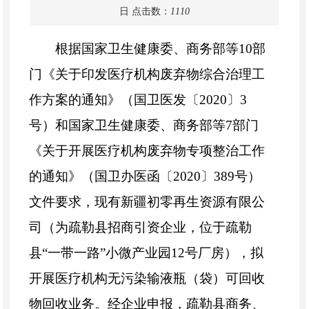
日
点击数：
1110
根据
国家卫生健康委、商务部等
10
部
门《关于印发医疗机构废弃物综合治理工
作方案的通知》（国卫医发
〔
2020〕3
号
）和国家卫生健康委、商务部等
7
部门
《
关于开展医疗机构废弃物专项整治工作
的通知》
（国卫办医函
〔
2020〕389号
）
文件
要求
，现有新疆初零再生资源有限公
司（为疏勒县招商引资企业，位于疏勒
县
“一带一路”
小微产业园
12
号厂房），拟
开展医疗机构无污染输液瓶（袋）可回收
物回收业务。
经企业申报，
疏勒县
商务、