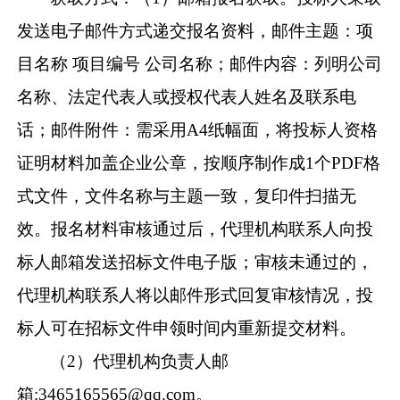
发送电子邮件方式递交报名资料，邮件主
题：项
目名称
项目编号
公司名称；邮件
内容：列明公司
名称、法定代表人或授权代表人姓
名及联系电
话；邮件附件：需采用
A4
纸幅面，将投标人资格
证明材料加盖企业公章，按顺
序制作成
1
个
PDF
格
式文件，文件名称与主题一致，复印件扫描无
效。报名材料审
核通过后，
代理机构联系人向投
标人邮箱发送招标文件电子版；审核未通过的，
代理机构联系人将以邮
件形式回复审核情况，投
标人可在招标文件申领时间内重新提交
材料。
（
2
）
代理机构负责人
邮
箱
:3465165565@qq.com
。