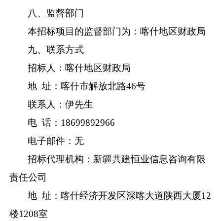
八、监督部门
本招标项目的监督部门为
：喀什地区财政局
九、联系方式
招
标
人：
喀什地区财政局
地
址：
喀什市解放北路
46
号
联
系
人：
伊先生
电
话：
18699892966
电子邮件：
无
招标代理机构：
新疆共建恒业信息咨询有限
责任公司
地
址：喀什经济开发区深喀大道陕西大厦
12
楼
120
8
室