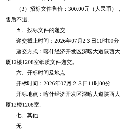
（
3
）
招标文件售价：
300.0
0
元
（
人民币
），
售后不退。
五、投标文件的递交
递交截止时间：
2026
年
07
月
2３
日
11
时
00
分
递交方式：
喀什经济开发区深喀大道陕西大
厦
12
楼
1208
室纸质文件递交
。
六、开标时间及地点
开标时间：
2026
年
07
月
２３
日
1
1
时
00
分
开标地点：
喀什经济开发区深喀大道陕西大
厦
12
楼
1208
室
。
七、其他
无