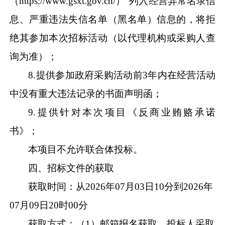
（
https://www.gsxt.gov.cn/
）
”
列入经营异常名录信
息、严重违法失信名单（黑名单）信息的，将拒
绝其参加本次招标活动（以代理机构或采购人查
询为准）；
8
.
提供参加政府采购活动前
3
年内在经营活动
中没有重大违法记录的书面声明函；
9
.
提供针对本次项目《反商业贿赂承诺
书》；
本项目
不允许
联合体投标。
四、招标文件的获取
获取时间：
从
202
6
年
07
月
03
日
10
分
到
2026
年
07
月
09
日
20
时
0
0
分
获取方式
：
（
1
）
邮箱报名获取。投标人采取