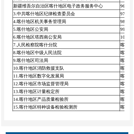
新疆维吾尔自治区喀什地区电子政务服务中心
96.
3.中共喀什地区纪律检查委员会
97.
4.喀什地区机关事务管理局
98.
5.喀什地区公安局
99.
6.喀什地区塔西南公安局
100
7.人民检察院喀什分院
喀什地
8.喀什地区中级人民法院
喀什地
9.喀什地区司法局
喀什地
10.喀什地区消防救援支队
喀什地
11.喀什地区数字化发展局
喀什地
12.喀什地区市场监督管理局
喀什地
13.喀什地区计量检定所
喀什地
14.喀什地区产品质量检验所
喀什地
15.喀什地区特种设备检验检测所
喀什地
16.喀什地区纤维检验所
喀什地
17.喀什地区财政局
喀什地
18.区喀什地区审计局
喀什地