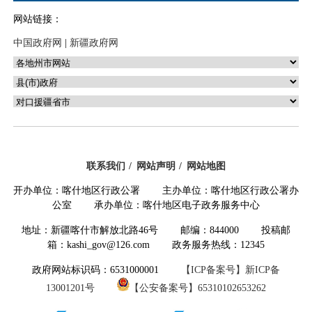
19.喀什地区民族宗教事务局
喀什地
网站链接：
20.喀什地区社会主义学院
喀什地
中国政府网
|
新疆政府网
21.新疆伊斯兰教经学院喀什分院
喀什地
22.区喀什地区商务局
喀什地
23.喀什地区行政服务中心
喀什地
24.喀什地区公共资源交易中心
101
25.喀什地区国有资产监督管理委员会
102
26.喀什地区行政公署驻乌鲁木齐办事处
103
27.新疆维吾尔自治区喀什地区行政公署外事办公室
104
联系我们
网站声明
网站地图
28.喀什地区招商局
105
开办单位：喀什地区行政公署 主办单位：喀什地区行政公署办
29.喀什国际博览中心
106
公室 承办单位：喀什地区电子政务服务中心
30.中国共产党新疆维吾尔自治区喀什地区委员会党校
107
31.喀什市人民检察院
108
地址：新疆喀什市解放北路46号 邮编：844000 投稿邮
32.莎车县人民检察院
箱：kashi_gov@126.com 政务服务热线：12345
109
33.疏勒县人民检察院
社保口
政府网站标识码：6531000001
【ICP备案号】新ICP备
34.疏附县人民检察院
110
13001201号
【公安备案号】65310102653262
35.叶城县人民检察院
111