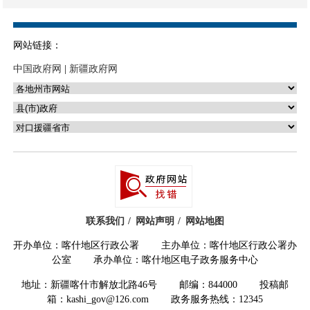
五、机关运行经费支出情况
六、政府采购情况
网站链接：
七、其他重要事项的情况
中国政府网
|
新疆政府网
（一）国有资产占用情况说明
（二）国有资产收益征缴情况说
明
（三）部门项目支出情况和项目
绩效评价情况说明
第三部分
专业名词解释
联系我们
网站声明
网站地图
第四部分
部门决算报表
开办单位：喀什地区行政公署 主办单位：喀什地区行政公署办
公室 承办单位：喀什地区电子政务服务中心
一、报表封面
地址：新疆喀什市解放北路46号 邮编：844000 投稿邮
二、部门收支总体情况（
11
箱：kashi_gov@126.com 政务服务热线：12345