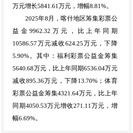
万元
增长
5841.61
万元，
增幅
8.81
%
。
202
5
年
8
月，喀什地区筹集彩票公
益金
9962.32
万元，比上年同期
10586.57
万元
减
收
624.25
万元，
下降
5.90
%
。其中：福利彩票公益金筹集
5640.68
万元，比上年同期
6536.04
万元
减
收
895.36
万元，
下降
13.70
%
；体育
彩票公益金筹集
4321.64
万元，比上年
同期
4050.53
万元
增收
271.11
万元，
增
幅
6.69
%
。