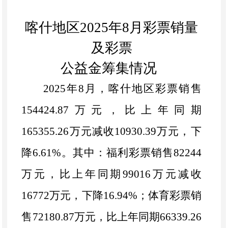
喀什地区
202
5
年
8
月彩票销量
及彩票
公益金筹集情况
202
5
年
8
月，喀什地区彩票销售
154424.87
万元，比上年同期
165355.26
万元
减
收
10930.39
万元，
下
降
6.61
%
。其中：福利彩票销售
82244
万元，比上年同期
99016
万元
减
收
16772
万元，
下降
16.94
%
；体育彩票销
售
72180.87
万元，比上年同期
66339.26