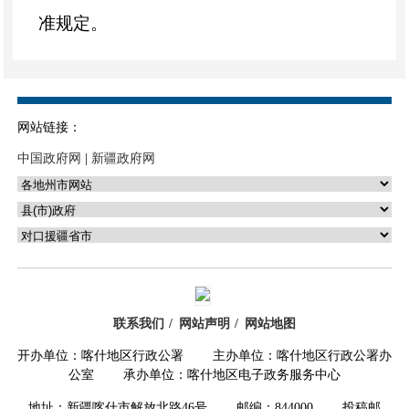
准规定。
（七）喀什市朱樱超市（个体工商
户）销售的芹菜，噻虫胺不符合食品安全
国家标准规定。
网站链接：
（八）喀什市永利源生活用品超市销
中国政府网
|
新疆政府网
售的辣椒，噻虫胺不符合食品安全国家标
准规定。
特别提醒消费者，如在市场上发现或
购买到附件所列的不合格食品，请拨打食
联系我们
网站声明
网站地图
品安全投诉举报电话12315进行投诉举
开办单位：喀什地区行政公署 主办单位：喀什地区行政公署办
报。
公室 承办单位：喀什地区电子政务服务中心
特此公告。
地址：新疆喀什市解放北路46号 邮编：844000 投稿邮