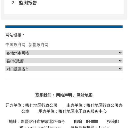
监测报告
3
地震监测预报
3.1
震情速报
3.2
灾情报告
3.3
网站链接：
应急响应
4
中国政府网
|
新疆政府网
响应启动
4.1
指挥协调
4.2
处置措施
4.3
响应级别调整
4.4
响应结束
4.5
联系我们
网站声明
网站地图
恢复重建
5
开办单位：喀什地区行政公署 主办单位：喀什地区行政公署办
灾害调查评估
5.1
公室 承办单位：喀什地区电子政务服务中心
恢复重建规划
5.2
地址：新疆喀什市解放北路46号 邮编：844000 投稿邮
恢复重建实施
5.3
箱：kashi_gov@126.com 政务服务热线：12345