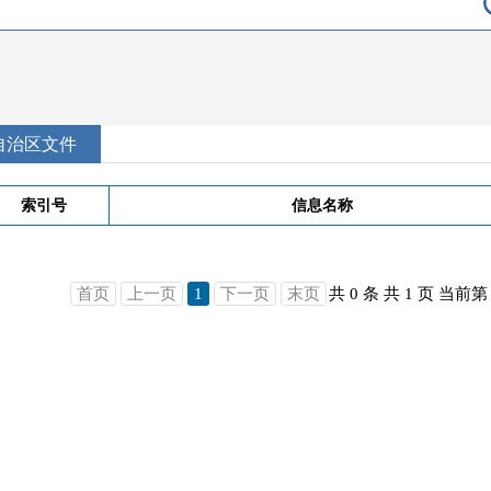
自治区文件
索引号
信息名称
首页
上一页
1
下一页
末页
共 0 条
共 1 页
当前第 