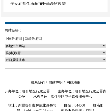
子女在常住地参加升学考试政策。
（二）扩大公租房保障范围。
推动更多城市将
稳定就业居住的未落户常住人口家庭纳入公租房保
障范围，推行按就业居住年限、住房困难程度确定
网站链接：
保障对象、保障方式、保障标准、准入条件和退出
中国政府网
|
新疆政府网
机制。采取实物保障、货币补贴等多种方式，在合
理轮候期内对符合条件的未落户常住人口家庭予以
保障。统筹中央和地方现有资金渠道，按规定对相
应公租房筹集任务予以支持。加强公租房与保障性
租赁住房政策衔接。稳步推进灵活就业人员参加住
房公积金制度。
联系我们
网站声明
网站地图
（三）健全就业地参加职工社会保险制度。
全
开办单位：喀什地区行政公署 主办单位：喀什地区行政公署办
面取消在就业地参加职工社会保险的户籍限制，大
公室 承办单位：喀什地区电子政务服务中心
力推进全民参保计划，引导支持各类劳动者在就业
地址：新疆喀什市解放北路46号 邮编：844000 投稿邮
地参加职工社会保险。健全农民工、灵活就业人
箱：kashi_gov@126.com 政务服务热线：12345