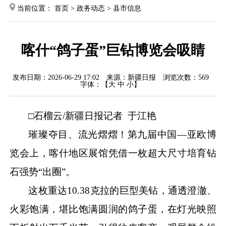
当前位置：
首页
>
政务动态
>
县市信息
喀什“鸽子蛋”巨钻博览会吸睛
发布日期：2026-06-29 17:02
来源：新疆日报
浏览次数：
569
字体：【
大
中
小
】
□石榴云/新疆日报记者 于江艳
璀璨夺目、流光熠熠！第九届中国
—亚欧博
览会上，喀什地区展馆凭借一枚超大尺寸培育钻
石强势“出圈”。
这枚重达
10.38克拉的巨型美钻，通透澄澈、
火彩饱满，堪比饱满圆润的鸽子蛋，在灯光映照