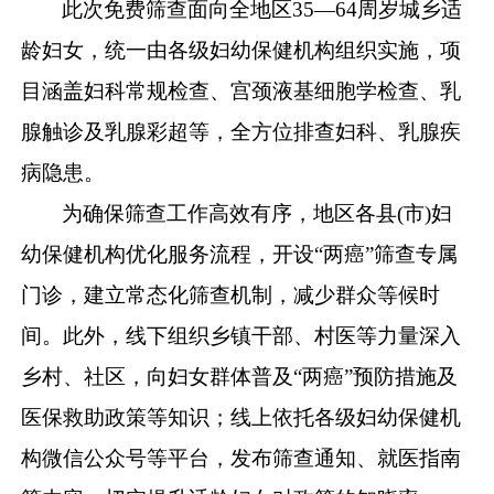
此次免费筛查面向全地区
35
—
64
周岁城乡适
龄妇女，统一由各级妇幼保健机构组织实施，项
目涵盖妇科常规检查、宫颈液基细胞学检查、乳
腺触诊及乳腺彩超等，全方位排查妇科、乳腺疾
病隐患。
为确保筛查工作高效有序，地区各县
(
市
)
妇
幼保健机构优化服务流程，开设“两癌”筛查专属
门诊，建立常态化筛查机制，减少群众等候时
间。此外，线下组织乡镇干部、村医等力量深入
乡村、社区，向妇女群体普及“两癌”预防措施及
医保救助政策等知识；线上依托各级妇幼保健机
构微信公众号等平台，发布筛查通知、就医指南