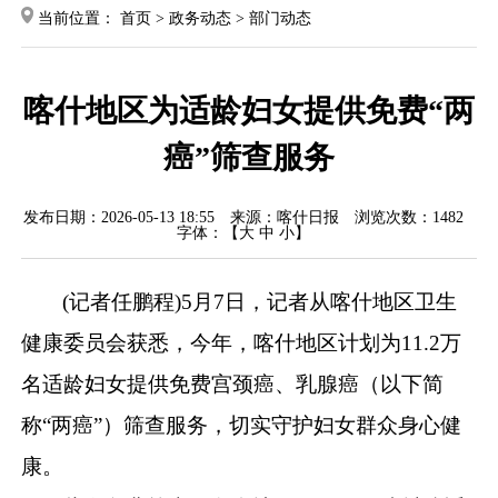
当前位置：
首页
>
政务动态
>
部门动态
喀什地区为适龄妇女提供免费“两
癌”筛查服务
发布日期：2026-05-13 18:55
来源：喀什日报
浏览次数：
1482
字体：【
大
中
小
】
(
记者任鹏程
)5
月
7
日，记者从喀什地区卫生
健康委员会获悉，今年，喀什地区计划为
11.2
万
名适龄妇女提供免费宫颈癌、乳腺癌（以下简
称“两癌”）筛查服务，切实守护妇女群众身心健
康。