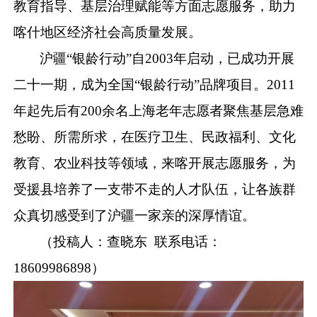
教育指导、基层治理赋能等方面志愿服务，助力
喀什地区经济社会高质量发展。
沪疆
“
银龄行动
”
自
2003
年启动，已成功开展
二十一期，成为全国
“
银龄行动
”
品牌项目。
2011
年起先后有
200
余名上海老年志愿者聚
焦
基层急难
愁盼、所需所求，在医疗卫生、民政福利、文化
教育、农业科技等领域，来喀开展志愿服务，为
受援县培养了一支带不走的人才队伍，
让
各族群
众真切感受到了沪疆一家亲的深厚情谊
。
（投稿人：查晓东
联系电话：
18609986898
）