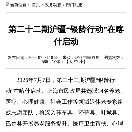
当前位置：
首页
>
政务动态
>
部门动态
第二十二期沪疆“银龄行动”在喀
什启动
发布日期：2026-07-08 18:58
来源：喀什市民政局
浏览次数：
586
字体：【
大
中
小
】
2026
年
7
月
7
日，第二十二期沪疆
“
银龄行
动
”
在喀什启动。上海市民政局共选派
14
名养老、
医疗、心理健康、社会工作等领域退休老专家组
成志愿团队，将深入莎车县、泽普县、叶城县、
巴楚县开展养老服务提升、医疗卫生帮扶、心理