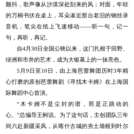
颤抖，歌声像从沙漠深处刮来的风；对面，年轻
的万桐书伏在桌上，耳朵凑近那台老旧的钢丝录
音机，笔尖在纸上飞速移动——听一句，记一
句，再听，再记。
自
4月30日全国公映以来，这门扎根于田野、
绿洲和市井的艺术，成为大银幕上的一抹亮色。
5月9日至10日，由上海芭蕾舞团历时3年精
心打磨的原创芭蕾舞剧《寻找木卡姆》在上海国
际舞蹈中心首演。
“木卡姆不是尘封的谱，而是正跳动的
心。”总编导王舸说。为了这句话，主创团队三年
间六赴新疆采风，从喀什古城的夯土墙根到叶尔