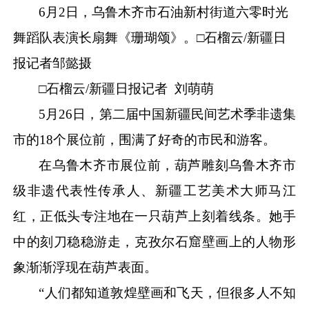
6月2日，乌鲁木齐市石油新村街道六零时光
舞蹈队表演长扇舞《珊瑚颂》。□石榴云/新疆日
报记者邹懿摄
□石榴云/新疆日报记者 刘萌萌
5月26日，第二届中国新疆民间艺术季非遗集
市的18个展位前，围满了好奇的市民和游客。
在乌鲁木齐市展位前，葫芦雕刻乌鲁木齐市
级非遗代表性传承人、新疆工艺美术大师马江
红，正低头专注地在一只葫芦上刻着线条。她手
中的刻刀稳稳游走，克孜尔石窟壁画上的人物形
象渐渐浮现在葫芦表面。
“人们都知道敦煌壁画和飞天，但很多人不知