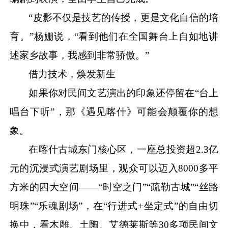
“皮影不仅是技艺的传授，更是文化自信的培
育。”杨姗说，“看到他们在全国舞台上自如地讲
述家乡故事，我感到非常骄傲。”
借力技术，焕发新生
如果你对民间文艺演出的印象还停留在
“台上
唱台下听”，那《遇见喀什》可能会颠覆你的想
象。
在喀什古城东门核心区，一座总投资超
2.3亿
元的沉浸式演艺剧场里，观众可以迈入8000多平
方米的四大空间——“时空之门”“疏勒古城”“丝路
明珠”“乐魂剧场”，在“行进式+坐定式”的自由切
换中，看木雕、土陶、艾德莱斯等30多项民间文