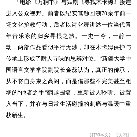
“电影《万桐书》与舞剧《寻找木卡姆》接连
进入公众视野。前者以纪实笔触回溯70余年前一
场文化抢救行动，后者以诗化舞讲述一位当代青
年音乐家的归乡寻根之旅。一史一今，一静一
动，两部作品看似平行无涉，却在木卡姆保护与
传承上形成了耐人寻味的思辨对位。”新疆大学中
国语言文学学院副院长金蕊认为，真正的传承，
从不将自身束之高阁，而是借那些不完美甚至粗
粝的“他者之手”翻越围墙，重新被人聆听、被置
入当下，并在与日常生活碰撞的刺痛与温暖中重
获新生。
【打印本文】
【关闭】