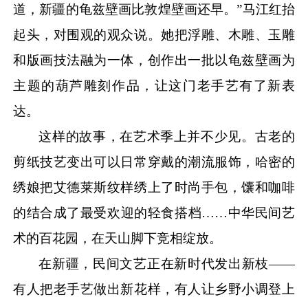
道，新疆的龟兹壁画比敦煌壁画还早。”马江红抬
起头，对围观的观众说。她把浮雕、木雕、玉雕
和版画技法融为一体，创作出一批以龟兹壁画为
主题的葫芦雕刻作品，让这门老手艺有了新表
达。
这样的故事，在艺术季上并不少见。古老的
剪纸技艺变出可以日常穿戴的潮流服饰，哈密的
绣娘把艾德莱斯纹样绣上了时尚手包，馕和咖啡
的结合成了最受欢迎的轻食搭档
……中华民间艺
术的百花园，在天山脚下竞相绽放。
在新疆，民间文艺正在新时代发出新枝
——
有人把老手艺做出新花样，有人让乡野小调登上