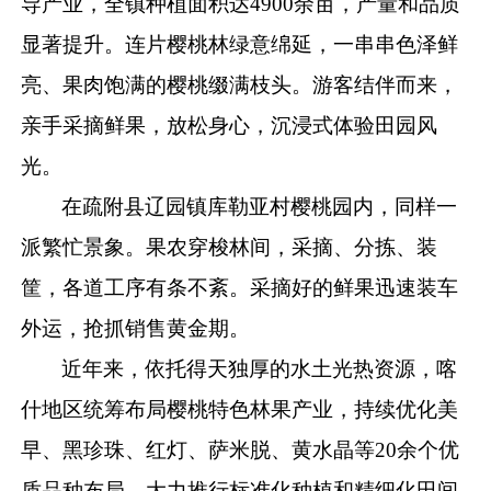
导产业，全镇种植面积达
4900
余亩，产量和品质
显著提升。连片樱桃林绿意绵延，一串串色泽鲜
亮、果肉饱满的樱桃缀满枝头。游客结伴而来，
亲手采摘鲜果，放松身心，沉浸式体验田园风
光。
在疏附县辽园镇库勒亚村樱桃园内，同样一
派繁忙景象。果农穿梭林间，采摘、分拣、装
筐，各道工序有条不紊。采摘好的鲜果迅速装车
外运，抢抓销售黄金期。
近年来，依托得天独厚的水土光热资源，喀
什地区统筹布局樱桃特色林果产业，持续优化美
早、黑珍珠、红灯、萨米脱、黄水晶等
20
余个优
质品种布局，大力推行标准化种植和精细化田间