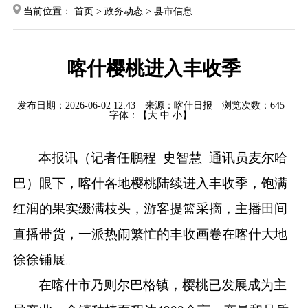
当前位置：
首页
>
政务动态
>
县市信息
喀什樱桃进入丰收季
发布日期：2026-06-02 12:43
来源：喀什日报
浏览次数：
645
字体：【
大
中
小
】
本报讯（
记者任鹏程 史智慧 通讯员麦尔哈
巴）眼下，喀什各地樱桃陆续进入丰收季，饱满
红润的果实缀满枝头，游客提篮采摘，主播田间
直播带货，一派热闹繁忙的丰收画卷在喀什大地
徐徐铺展。
在喀什市乃则尔巴格镇，樱桃已发展成为主