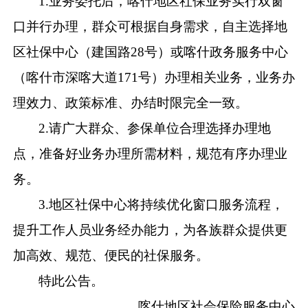
1.
业务
委托
后，喀什地区社保业务实行双窗
口并行办理，群众可根据自身需求，自主选择
地
区
社保中心
（
建国路
28
号
）
或
喀什
政务服务中心
（
喀什市深喀大道
171
号
）
办理相关业务，业务办
理效力、政策标准、办结时限完全一致。
2.
请广大群众、参保单位合理选择办理地
点，
准备好
业务办理所需材料，规范有序办理业
务。
3.
地区社保中心
将持续优化窗口服务流程，
提升工作人员业务经办能力，为各族群众提供
更
加
高效、规范、便民的社保服务。
特此公告。
喀什地区
社会保险
服务中心