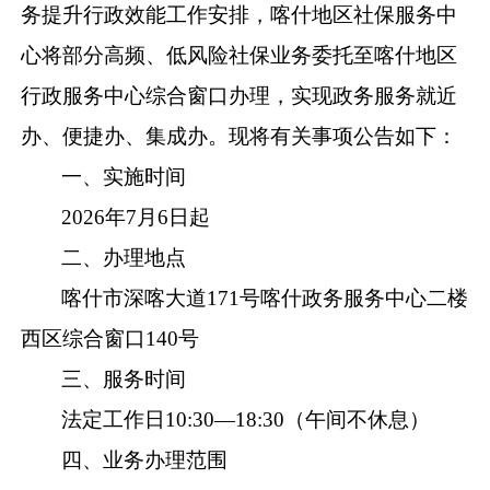
务提升行政效能工作安排
，
喀什地区社保服务中
心
将部分高频、低风险社保业务
委托
至
喀什地区
行政
服务中心综合窗口办理，实现
政务
服务就近
办、便捷办、集成办。现将有关事项公告如下：
一、实施时间
202
6
年
7
月
6
日起
二
、办理地点
喀什市深喀大道
171
号喀什政务服务中心二楼
西区综合窗口
1
40
号
三
、服务时间
法定工作日
10:30
—
18:30
（午间不休息）
四
、业务办理范围