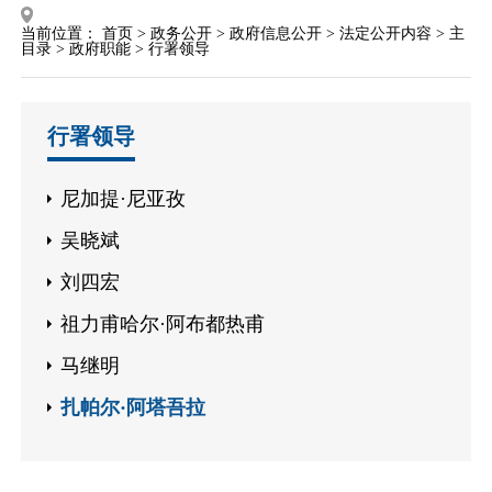
当前位置：
首页
>
政务公开
>
政府信息公开
>
法定公开内容
>
主
目录
>
政府职能
>
行署领导
行署领导
尼加提·尼亚孜
吴晓斌
刘四宏
祖力甫哈尔·阿布都热甫
马继明
扎帕尔·阿塔吾拉